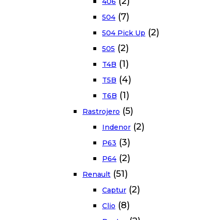
(2)
406
(7)
504
(2)
504 Pick Up
(2)
505
(1)
T4B
(4)
T5B
(1)
T6B
(5)
Rastrojero
(2)
Indenor
(3)
P63
(2)
P64
(51)
Renault
(2)
Captur
(8)
Clio