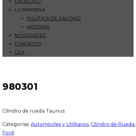
CATÁLOGO
LA EMPRESA
POLÍTICA DE CALIDAD
HISTORIA
NOVEDADES
CONTACTO
GFA
980301
Cilindro de rueda Taunus
Categorías:
Automóviles y Utilitarios
,
Cilindro de Rueda
Ford