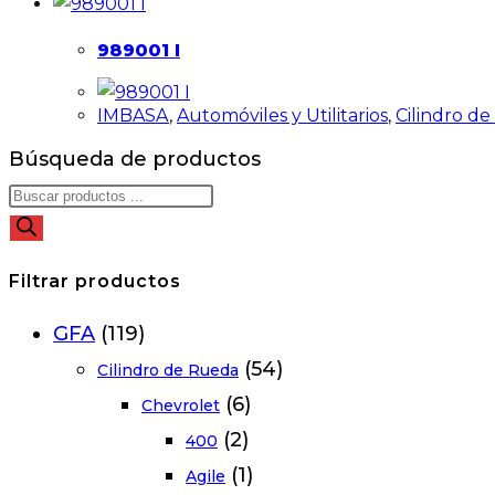
989001 I
IMBASA
,
Automóviles y Utilitarios
,
Cilindro d
Búsqueda de productos
Filtrar productos
GFA
(119)
(54)
Cilindro de Rueda
(6)
Chevrolet
(2)
400
(1)
Agile