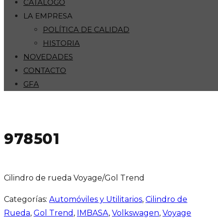
CATÁLOGO
LA EMPRESA
POLÍTICA DE CALIDAD
HISTORIA
NOVEDADES
CONTACTO
GFA
978501
Cilindro de rueda Voyage/Gol Trend
Categorías:
Automóviles y Utilitarios
,
Cilindro de
Rueda
,
Gol Trend
,
IMBASA
,
Volkswagen
,
Voyage