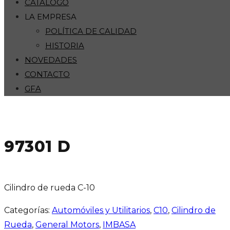
CATÁLOGO
LA EMPRESA
POLÍTICA DE CALIDAD
HISTORIA
NOVEDADES
CONTACTO
GFA
97301 D
Cilindro de rueda C-10
Categorías:
Automóviles y Utilitarios
,
C10
,
Cilindro de
Rueda
,
General Motors
,
IMBASA