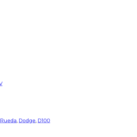
V
e Rueda
,
Dodge
,
D100