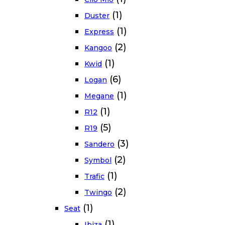
(1)
Duster
(1)
Express
(2)
Kangoo
(1)
Kwid
(6)
Logan
(1)
Megane
(1)
R12
(5)
R19
(3)
Sandero
(2)
Symbol
(1)
Trafic
(2)
Twingo
(1)
Seat
(1)
Ibiza