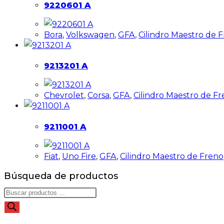
9220601 A
Bora
,
Volkswagen
,
GFA
,
Cilindro Maestro de 
9213201 A
Chevrolet
,
Corsa
,
GFA
,
Cilindro Maestro de F
9211001 A
Fiat
,
Uno Fire
,
GFA
,
Cilindro Maestro de Freno
Búsqueda de productos