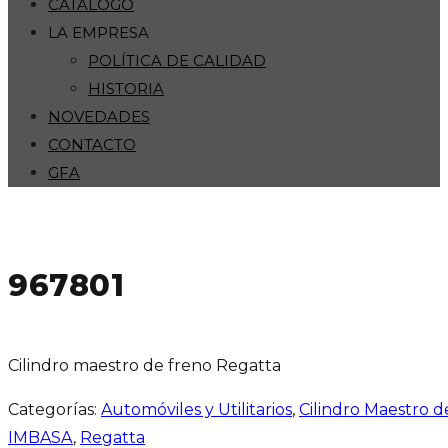
CATÁLOGO
LA EMPRESA
POLÍTICA DE CALIDAD
HISTORIA
NOVEDADES
CONTACTO
GFA
967801
Cilindro maestro de freno Regatta
Categorías:
Automóviles y Utilitarios
,
Cilindro Maestro 
IMBASA
,
Regatta