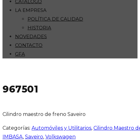
CATÁLOGO
LA EMPRESA
POLÍTICA DE CALIDAD
HISTORIA
NOVEDADES
CONTACTO
GFA
967501
Cilindro maestro de freno Saveiro
Categorías:
Automóviles y Utilitarios
,
Cilindro Maestro 
IMBASA
,
Saveiro
,
Volkswagen