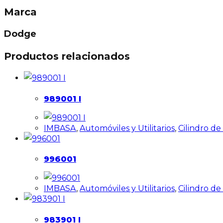
Marca
Dodge
Productos relacionados
989001 I
IMBASA
,
Automóviles y Utilitarios
,
Cilindro d
996001
IMBASA
,
Automóviles y Utilitarios
,
Cilindro d
983901 I