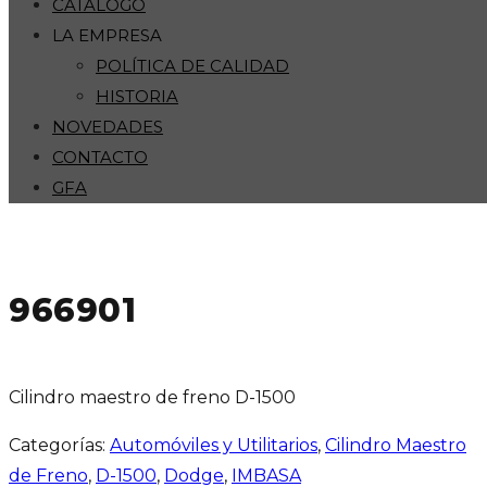
CATÁLOGO
LA EMPRESA
POLÍTICA DE CALIDAD
HISTORIA
NOVEDADES
CONTACTO
GFA
966901
Cilindro maestro de freno D-1500
Categorías:
Automóviles y Utilitarios
,
Cilindro Maestro
de Freno
,
D-1500
,
Dodge
,
IMBASA