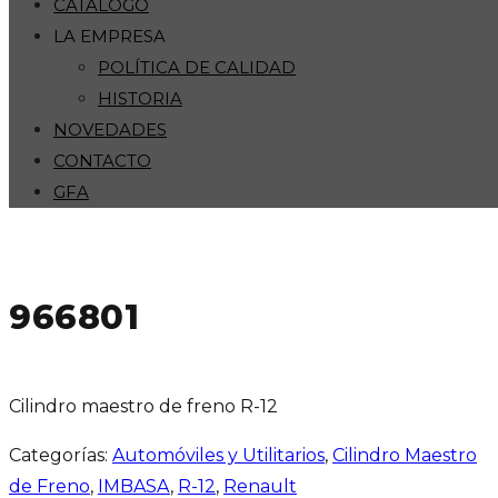
CATÁLOGO
LA EMPRESA
POLÍTICA DE CALIDAD
HISTORIA
NOVEDADES
CONTACTO
GFA
966801
Cilindro maestro de freno R-12
Categorías:
Automóviles y Utilitarios
,
Cilindro Maestro
de Freno
,
IMBASA
,
R-12
,
Renault