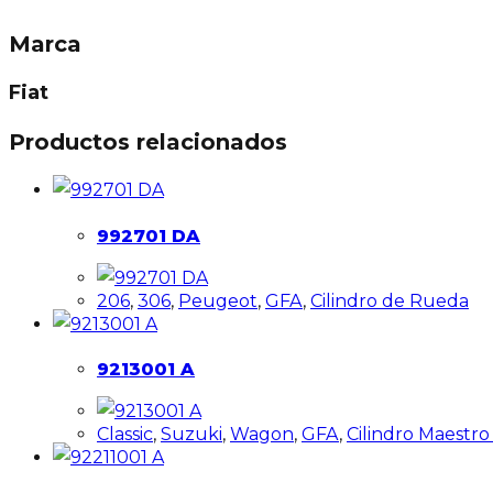
Marca
Fiat
Productos relacionados
992701 DA
206
,
306
,
Peugeot
,
GFA
,
Cilindro de Rueda
9213001 A
Classic
,
Suzuki
,
Wagon
,
GFA
,
Cilindro Maestro