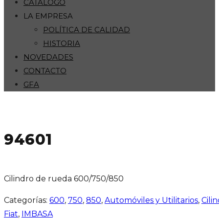
CATÁLOGO
LA EMPRESA
POLÍTICA DE CALIDAD
HISTORIA
NOVEDADES
CONTACTO
GFA
94601
Cilindro de rueda 600/750/850
Categorías:
600
,
750
,
850
,
Automóviles y Utilitarios
,
Cili
Fiat
,
IMBASA