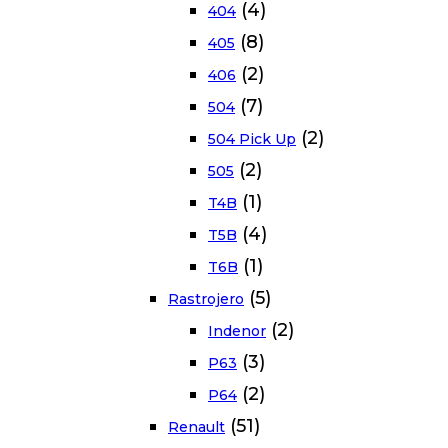
(4)
404
(8)
405
(2)
406
(7)
504
(2)
504 Pick Up
(2)
505
(1)
T4B
(4)
T5B
(1)
T6B
(5)
Rastrojero
(2)
Indenor
(3)
P63
(2)
P64
(51)
Renault