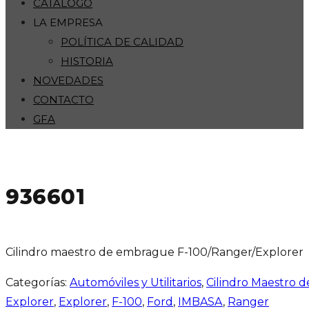
CATÁLOGO
LA EMPRESA
POLÍTICA DE CALIDAD
HISTORIA
NOVEDADES
CONTACTO
GFA
936601
Cilindro maestro de embrague F-100/Ranger/Explorer
Categorías:
Automóviles y Utilitarios
,
Cilindro Maestro 
Explorer
,
Explorer
,
F-100
,
Ford
,
IMBASA
,
Ranger