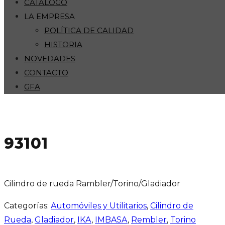
CATÁLOGO
LA EMPRESA
POLÍTICA DE CALIDAD
HISTORIA
NOVEDADES
CONTACTO
GFA
93101
Cilindro de rueda Rambler/Torino/Gladiador
Categorías:
Automóviles y Utilitarios
,
Cilindro de
Rueda
,
Gladiador
,
IKA
,
IMBASA
,
Rembler
,
Torino