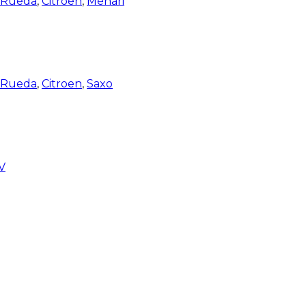
e Rueda
,
Citroen
,
Mehari
e Rueda
,
Citroen
,
Saxo
V