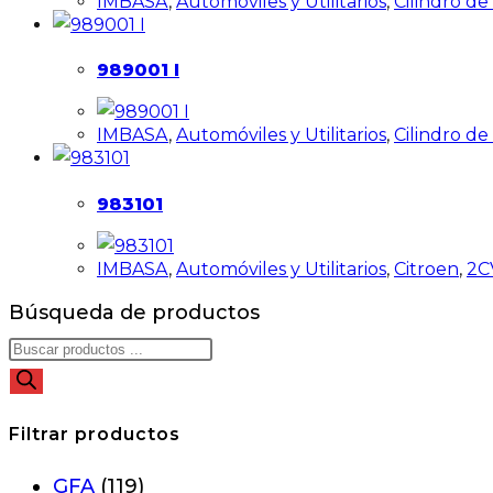
IMBASA
,
Automóviles y Utilitarios
,
Cilindro d
989001 I
IMBASA
,
Automóviles y Utilitarios
,
Cilindro d
983101
IMBASA
,
Automóviles y Utilitarios
,
Citroen
,
2C
Búsqueda de productos
Filtrar productos
GFA
(119)