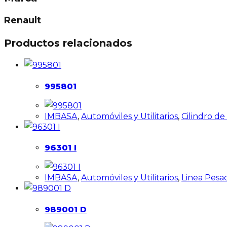
Renault
Productos relacionados
995801
IMBASA
,
Automóviles y Utilitarios
,
Cilindro d
96301 I
IMBASA
,
Automóviles y Utilitarios
,
Linea Pesa
989001 D