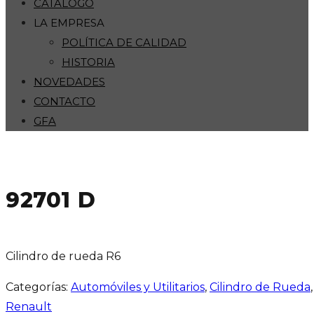
CATÁLOGO
LA EMPRESA
POLÍTICA DE CALIDAD
HISTORIA
NOVEDADES
CONTACTO
GFA
92701 D
Cilindro de rueda R6
Categorías:
Automóviles y Utilitarios
,
Cilindro de Rueda
Renault