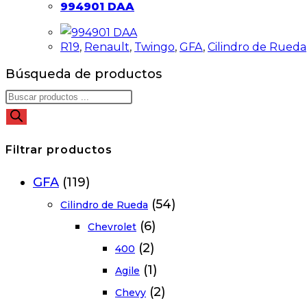
994901 DAA
R19
,
Renault
,
Twingo
,
GFA
,
Cilindro de Rueda
Búsqueda de productos
Filtrar productos
GFA
(119)
(54)
Cilindro de Rueda
(6)
Chevrolet
(2)
400
(1)
Agile
(2)
Chevy