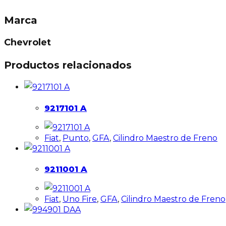
Marca
Chevrolet
Productos relacionados
9217101 A
Fiat
,
Punto
,
GFA
,
Cilindro Maestro de Freno
9211001 A
Fiat
,
Uno Fire
,
GFA
,
Cilindro Maestro de Freno