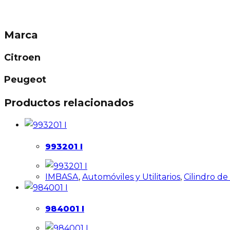
Marca
Citroen
Peugeot
Productos relacionados
993201 I
IMBASA
,
Automóviles y Utilitarios
,
Cilindro d
984001 I