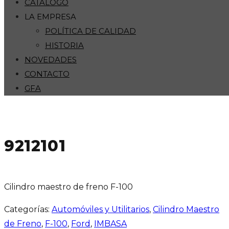
CATÁLOGO
LA EMPRESA
POLÍTICA DE CALIDAD
HISTORIA
NOVEDADES
CONTACTO
GFA
9212101
Cilindro maestro de freno F-100
Categorías:
Automóviles y Utilitarios
,
Cilindro Maestro
de Freno
,
F-100
,
Ford
,
IMBASA