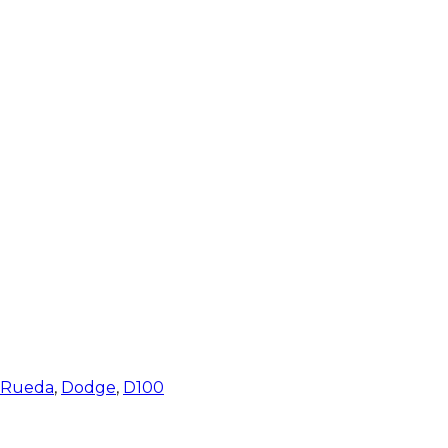
e Rueda
,
Dodge
,
D100