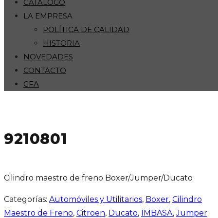
CATÁLOGO
LA EMPRESA
POLÍTICA DE CALIDAD
HISTORIA
NOVEDADES
CONTACTO
GFA
9210801
Cilindro maestro de freno Boxer/Jumper/Ducato
Categorías:
Automóviles y Utilitarios
,
Boxer
,
Cilindro
Maestro de Freno
,
Citroen
,
Ducato
,
IMBASA
,
Jumper