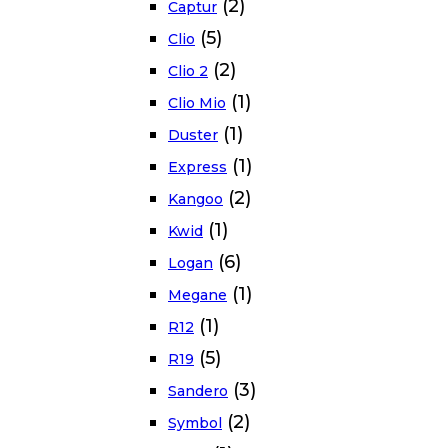
(2)
Captur
(5)
Clio
(2)
Clio 2
(1)
Clio Mio
(1)
Duster
(1)
Express
(2)
Kangoo
(1)
Kwid
(6)
Logan
(1)
Megane
(1)
R12
(5)
R19
(3)
Sandero
(2)
Symbol