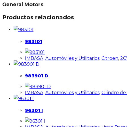
General Motors
Productos relacionados
983101
IMBASA
,
Automóviles y Utilitarios
,
Citroen
,
2C
983901 D
IMBASA
,
Automóviles y Utilitarios
,
Cilindro d
96301 I