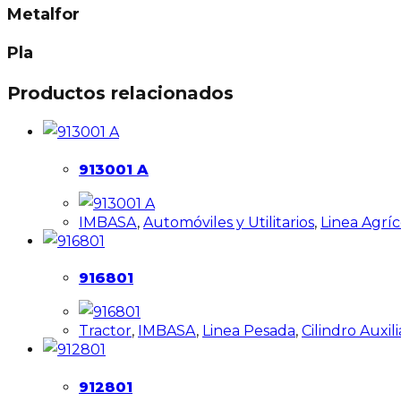
Metalfor
Pla
Productos relacionados
913001 A
IMBASA
,
Automóviles y Utilitarios
,
Linea Agríc
916801
Tractor
,
IMBASA
,
Linea Pesada
,
Cilindro Auxi
912801