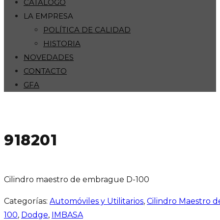
CATÁLOGO
LA EMPRESA
POLÍTICA DE CALIDAD
HISTORIA
NOVEDADES
CONTACTO
GFA
918201
Cilindro maestro de embrague D-100
Categorías:
Automóviles y Utilitarios
,
Cilindro Maestro 
100
,
Dodge
,
IMBASA