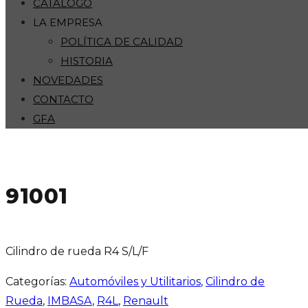
CATÁLOGO
LA EMPRESA
POLÍTICA DE CALIDAD
HISTORIA
NOVEDADES
CONTACTO
GFA
91001
Cilindro de rueda R4 S/L/F
Categorías:
Automóviles y Utilitarios
,
Cilindro de
Rueda
,
IMBASA
,
R4L
,
Renault