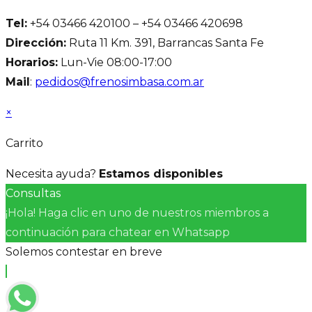
Tel:
+54 03466 420100 – +54 03466 420698
Dirección:
Ruta 11 Km. 391, Barrancas Santa Fe
Horarios:
Lun-Vie 08:00-17:00
Mail
:
pedidos@frenosimbasa.com.ar
×
Carrito
Necesita ayuda?
Estamos disponibles
Consultas
¡Hola! Haga clic en uno de nuestros miembros a
continuación para chatear en Whatsapp
Solemos contestar en breve