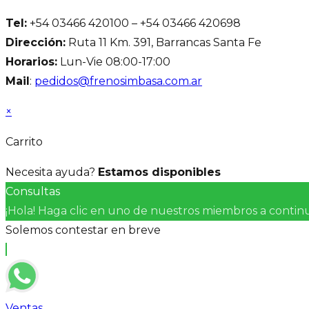
Tel:
+54 03466 420100 – +54 03466 420698
Dirección:
Ruta 11 Km. 391, Barrancas Santa Fe
Horarios:
Lun-Vie 08:00-17:00
Mail
:
pedidos@frenosimbasa.com.ar
×
Carrito
Necesita ayuda?
Estamos disponibles
Consultas
¡Hola! Haga clic en uno de nuestros miembros a conti
Solemos contestar en breve
Ventas