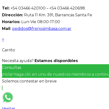
Tel:
+54 03466 420100 – +54 03466 420698
Dirección:
Ruta 11 Km. 391, Barrancas Santa Fe
Horarios:
Lun-Vie 08:00-17:00
Mail
:
pedidos@frenosimbasa.com.ar
×
Carrito
Necesita ayuda?
Estamos disponibles
Consultas
¡Hola! Haga clic en uno de nuestros miembros a conti
Solemos contestar en breve
Ventas