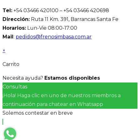
Tel:
+54 03466 420100 – +54 03466 420698
Dirección:
Ruta 11 Km. 391, Barrancas Santa Fe
Horarios:
Lun-Vie 08:00-17:00
Mail
:
pedidos@frenosimbasa.com.ar
×
Carrito
Necesita ayuda?
Estamos disponibles
Consultas
¡Hola! Haga clic en uno de nuestros miembros a
continuación para chatear en Whatsapp
Solemos contestar en breve